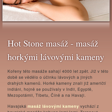
Hot Stone masáž - masáž
horkými lávovými kameny
Kořeny této masáže sahají 4000 let zpět. Již v této
době se vědělo o účinku lávových a jiných
drahých kamenů. Horké kameny znali již američtí
indiáni, hojně se používaly v Indii, Egyptě,
Mezopotámii, Tibetu, Číně a na Havaji.
Havajská
masáž lávovými kameny
vychází z