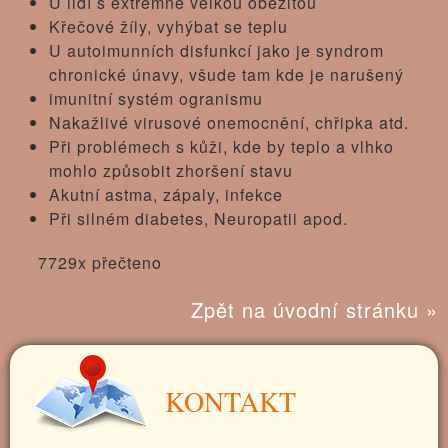
U lidí s extrémně velkou obezitou
Křečové žíly, vyhýbat se teplu
U autoimunních disfunkcí jako je syndrom
chronické únavy, všude tam kde je narušený
imunitní systém ogranismu
Nakažlivé virusové onemocnění, chřipka atd.
Při problémech s kůži, kde by teplo a vlhko
mohlo způsobit zhoršení stavu
Akutní astma, zápaly, infekce
Při silném diabetes, Neuropatii apod.
7729x přečteno
Zpět na úvodní stránku »
KONTAKT