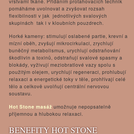
vrstvami tkáně. Přidáním protahovacích technik
pomáháme uvolnovat a zvyšovat rozsah
flexibilnosti v jak jednotlivých svalových
skupinách tak i v kloubních pouzdrech.
Horké kameny: stimulují oslabené partie, krevní a
mízní oběh, zvyšují mikrocirkulaci, zrychlují
buněčný metabolismus, urychlují odstraňování
škodlivin a toxinů, odstraňují svalové spasmy a
blokády, vyživují meziobratlové vazy spolu s
použitým olejem, urychlují regeneraci, prohlubují
relaxaci a energetické toky v těle, prohřívají celé
tělo a celkově uvolňují centrální nervovou
soustavu.
Hot Stone masáž
umožnuje nepopsatelně
příjemnou a hlubokou relaxaci.
BENEFITY HOT STONE