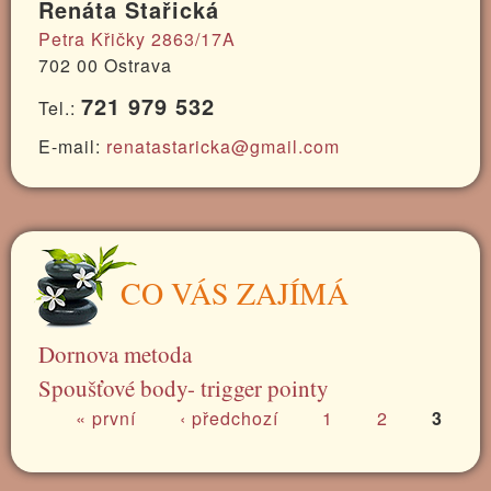
Renáta Stařická
Petra Křičky 2863/17A
702 00 Ostrava
721 979 532
Tel.:
E-mail:
renatastaricka@gmail.com
CO VÁS ZAJÍMÁ
Dornova metoda
Spoušťové body- trigger pointy
« první
‹ předchozí
1
2
3
STRÁNKY