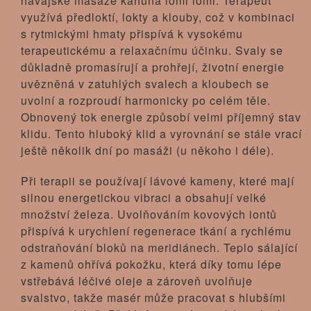
havajské masáže kahuna lomi lomi. Terapeut
využívá předloktí, lokty a klouby, což v kombinaci
s rytmickými hmaty přispívá k vysokému
terapeutickému a relaxačnímu účinku. Svaly se
důkladně promasírují a prohřejí, životní energie
uvězněná v zatuhlých svalech a kloubech se
uvolní a rozproudí harmonicky po celém těle.
Obnovený tok energie způsobí velmi příjemný stav
klidu. Tento hluboký klid a vyrovnání se stále vrací
ještě několik dní po masáži (u někoho i déle).
Při terapii se používají lávové kameny, které mají
silnou energetickou vibraci a obsahují velké
množství železa. Uvolňováním kovových iontů
přispívá k urychlení regenerace tkání a rychlému
odstraňování bloků na meridiánech. Teplo sálající
z kamenů ohřívá pokožku, která díky tomu lépe
vstřebává léčivé oleje a zároveň uvolňuje
svalstvo, takže masér může pracovat s hlubšími