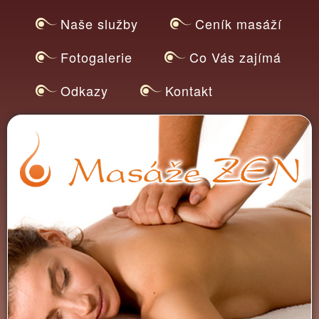
Přejít k
Naše služby
Ceník masáží
hlavnímu
obsahu
Fotogalerie
Co Vás zajímá
Odkazy
Kontakt
Masážní
MASÁŽE
salon
ZEN
OSTRAVA