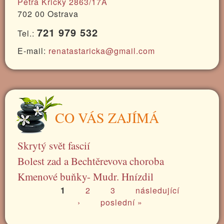
Petra Křičky 2863/17A
702 00 Ostrava
721 979 532
Tel.:
E-mail:
renatastaricka@gmail.com
CO VÁS ZAJÍMÁ
Skrytý svět fascií
Bolest zad a Bechtěrevova choroba
Kmenové buňky- Mudr. Hnízdil
1
2
3
následující
STRÁNKY
›
poslední »