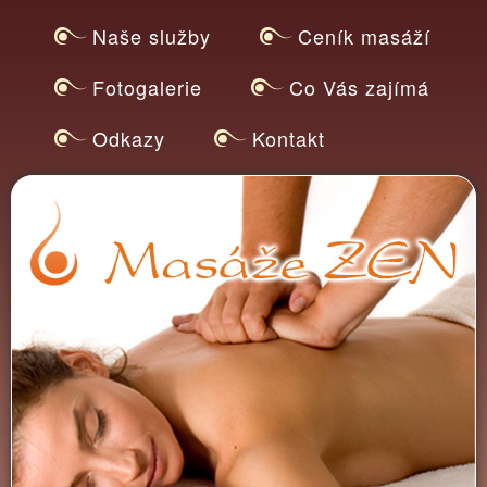
Přejít k
Naše služby
Ceník masáží
hlavnímu
obsahu
Fotogalerie
Co Vás zajímá
Odkazy
Kontakt
Masážní
MASÁŽE
salon
ZEN
OSTRAVA